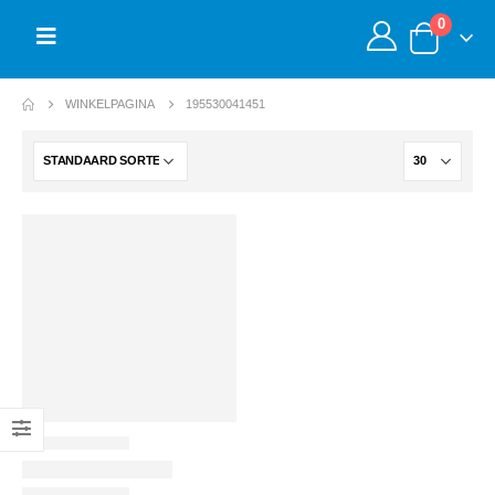
0
WINKELPAGINA
195530041451