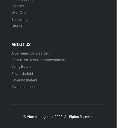
Contact
Over Ons
Bestellingen
Offerte
Login
ABOUT US
Algemene voorwaarden
Retour- en Restitutievoorwaarden
Veilig Betalen
Privacybeleid
Leveringsbeleid
Kwaliteitseisen
© Vloerenmagnaat. 2023. All Rights Reserved