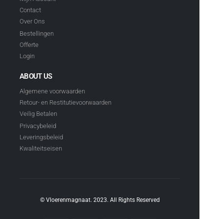
Contact
Over Ons
Bestellingen
Offerte
Login
ABOUT US
Algemene voorwaarden
Retour- en Restitutievoorwaarden
Veilig Betalen
Privacybeleid
Leveringsbeleid
Kwaliteitseisen
© Vloerenmagnaat. 2023. All Rights Reserved