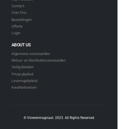
Contact
Over Ons
Bestellingen
Offerte
Login
ABOUT US
Algemene voorwaarden
Retour- en Restitutievoorwaarden
Veilig Betalen
Privacybeleid
Leveringsbeleid
Kwaliteitseisen
© Vloerenmagnaat. 2023. All Rights Reserved