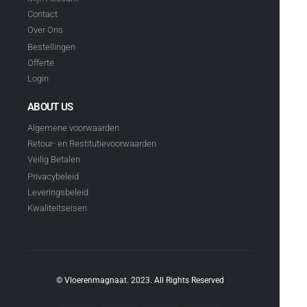
Contact
Over Ons
Bestellingen
Offerte
Login
ABOUT US
Algemene voorwaarden
Retour- en Restitutievoorwaarden
Veilig Betalen
Privacybeleid
Leveringsbeleid
Kwaliteitseisen
© Vloerenmagnaat. 2023. All Rights Reserved