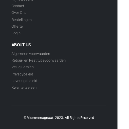
Contact
Over Ons
Bestellingen
Offerte
Login
ABOUT US
Algemene voorwaarden
Retour- en Restitutievoorwaarden
Veilig Betalen
Privacybeleid
Leveringsbeleid
Kwaliteitseisen
© Vloerenmagnaat. 2023. All Rights Reserved