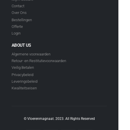
Contact
Over Ons
Bestellingen
Offerte
Login
ABOUT US
Algemene voorwaarden
Retour- en Restitutievoorwaarden
Veilig Betalen
Privacybeleid
Leveringsbeleid
Kwaliteitseisen
© Vloerenmagnaat. 2023. All Rights Reserved