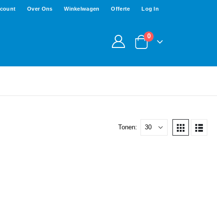
ccount
Over Ons
Winkelwagen
Offerte
Log In
0
Tonen: