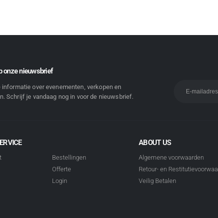
 onze nieuwsbrief
e informatie over evenementen, verkopen en
. Schrijf je vandaag nog in voor de nieuwsbrief.
ERVICE
ABOUT US
t
Bestellingen
Algemene voorwaarden
Offerte
Retour- en Restitutievoorwa
Login
Veilig Betalen