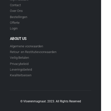
Contact
Over Ons
Bestellingen
Offerte
Login
ABOUT US
Algemene voorwaarden
Retour- en Restitutievoorwaarden
Veilig Betalen
Privacybeleid
Leveringsbeleid
Kwaliteitseisen
© Vloerenmagnaat. 2023. All Rights Reserved