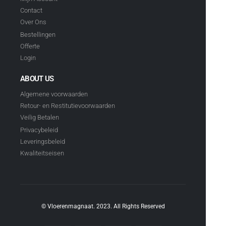
Contact
Over Ons
Bestellingen
Offerte
Login
ABOUT US
Algemene voorwaarden
Retour- en Restitutievoorwaarden
Veilig Betalen
Privacybeleid
Leveringsbeleid
Kwaliteitseisen
© Vloerenmagnaat. 2023. All Rights Reserved