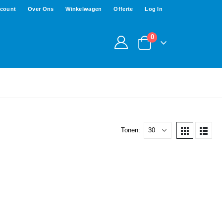
ccount
Over Ons
Winkelwagen
Offerte
Log In
0
Tonen: