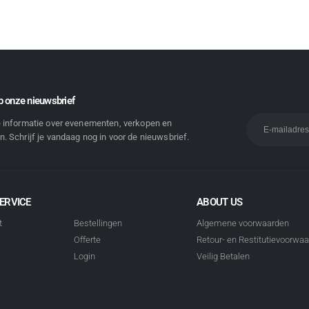
 onze nieuwsbrief
e informatie over evenementen, verkopen en
. Schrijf je vandaag nog in voor de nieuwsbrief.
ERVICE
ABOUT US
t
Bestellingen
Algemene voorwaarden
Offerte
Retour- en Restitutievoorwa
Login
Veilig Betalen