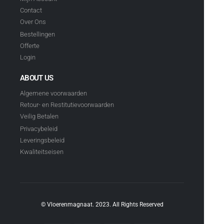
Contact
Over Ons
Bestellingen
Offerte
Login
ABOUT US
Algemene voorwaarden
Retour- en Restitutievoorwaarden
Veilig Betalen
Privacybeleid
Leveringsbeleid
Kwaliteitseisen
© Vloerenmagnaat. 2023. All Rights Reserved