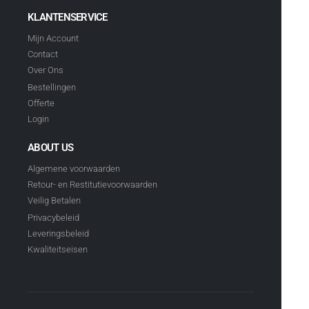
KLANTENSERVICE
Mijn Account
Contact
Over Ons
Bestellingen
Offerte
Login
ABOUT US
Algemene voorwaarden
Retour- en Restitutievoorwaarden
Veilig Betalen
Privacybeleid
Leveringsbeleid
Kwaliteitseisen