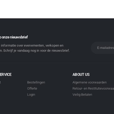
 onze nieuwsbrief
e informatie over evenementen, verkopen en
. Schrijf je vandaag nog in voor de nieuwsbrief.
ERVICE
ABOUT US
t
Bestellingen
Algemene voorwaarden
Offerte
Retour- en Restitutievoorwa
Login
Veilig Betalen