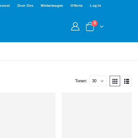
ccount
Over Ons
Winkelwagen
Offerte
Log In
0
Tonen: