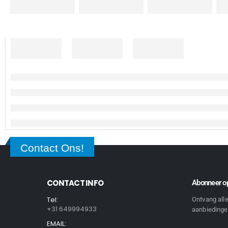
Contact Ons!
CONTACT INFO
Abonneer op
Tel:
Ontvang all
+31 649994933
aanbiedingen
EMAIL: