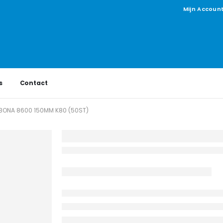
Mijn Accoun
s
Contact
BONA 8600 150MM K80 (50ST)