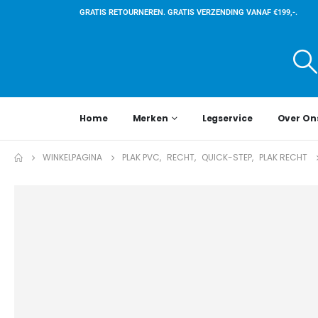
GRATIS RETOURNEREN. GRATIS VERZENDING VANAF €199,-.
Home
Merken
Legservice
Over On
WINKELPAGINA
PLAK PVC
,
RECHT
,
QUICK-STEP
,
PLAK RECHT