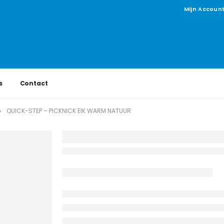
Mijn Accoun
s
Contact
QUICK-STEP – PICKNICK EIK WARM NATUUR