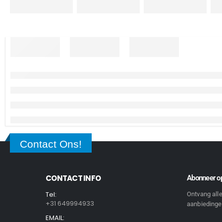
Contact Ons!
CONTACT INFO
Abonneer op
Tel:
Ontvang all
+31 649994933
aanbiedingen
EMAIL: