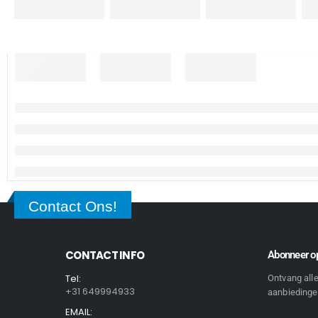
Contact Ons!
CONTACT INFO
Abonneer op
Tel:
Ontvang all
+31 649994933
aanbiedingen
EMAIL: