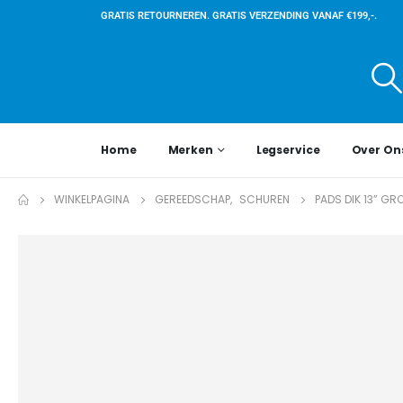
GRATIS RETOURNEREN. GRATIS VERZENDING VANAF €199,-.
Home
Merken
Legservice
Over On
WINKELPAGINA
GEREEDSCHAP
,
SCHUREN
PADS DIK 13” GR