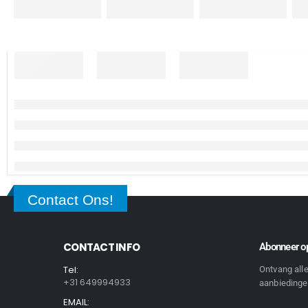
Contact Ons!
CONTACT INFO
Abonneer op
Tel:
Ontvang all
+31 649994933
aanbiedingen
EMAIL: