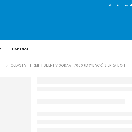
Mijn Accoun
s
Contact
AT
GELASTA – FIRMFIT SILENT VISGRAAT 7600 (DRYBACK) SIERRA LIGHT