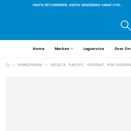
GRATIS RETOURNEREN. GRATIS VERZENDING VANAF €199,-.
Home
Merken
Legservice
Over On
WINKELPAGINA
GELASTA
,
PLAK PVC
,
VISGRAAT
,
PLAK VISGRA