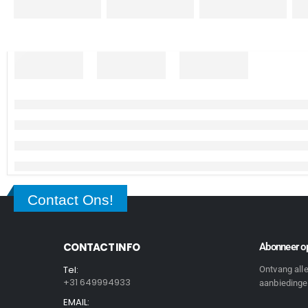
Contact Ons!
CONTACT INFO
Abonneer op
Tel:
Ontvang all
+31 649994933
aanbiedingen
EMAIL: