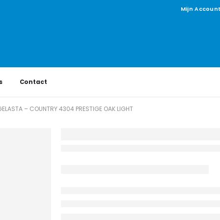
Mijn Accoun
s
Contact
GELASTA – COUNTRY 4304 PRESTIGE OAK LIGHT