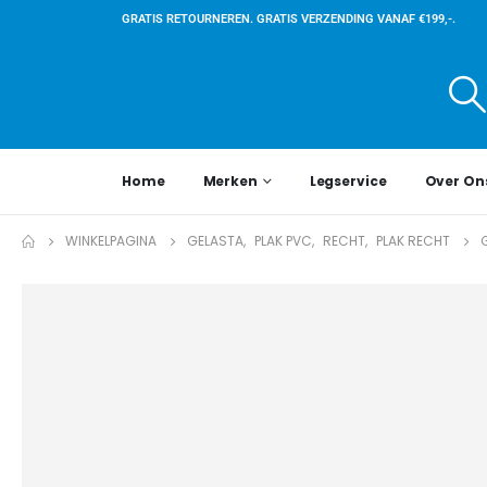
GRATIS RETOURNEREN. GRATIS VERZENDING VANAF €199,-.
Home
Merken
Legservice
Over On
WINKELPAGINA
GELASTA
,
PLAK PVC
,
RECHT
,
PLAK RECHT