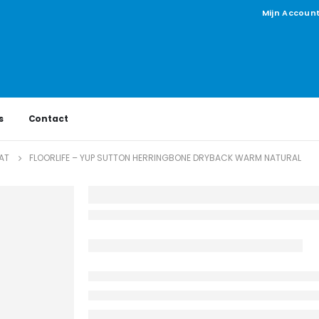
Mijn Accoun
s
Contact
AT
FLOORLIFE – YUP SUTTON HERRINGBONE DRYBACK WARM NATURAL