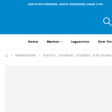
GRATIS RETOURNEREN. GRATIS VERZENDING VANAF €199,-.
Home
Merken
Legservice
Over On
WINKELPAGINA
PLAK PVC
,
VISGRAAT
,
FLOORLIFE
,
PLAK VISGRA