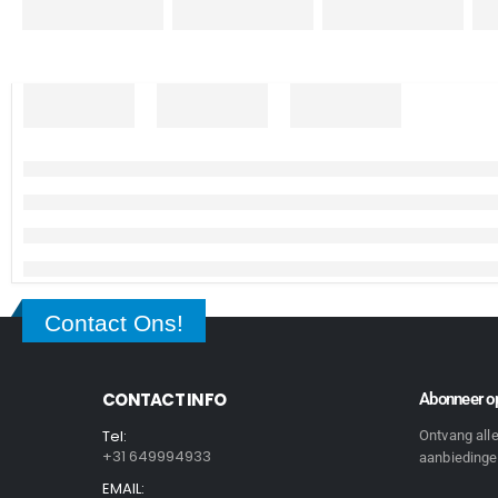
Contact Ons!
CONTACT INFO
Abonneer op
Tel:
Ontvang all
+31 649994933
aanbiedingen
EMAIL: