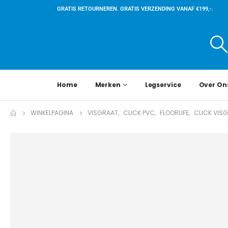
GRATIS RETOURNEREN. GRATIS VERZENDING VANAF €199,-.
Home
Merken
Legservice
Over On
WINKELPAGINA
VISGRAAT
,
CLICK PVC
,
FLOORLIFE
,
CLICK VIS