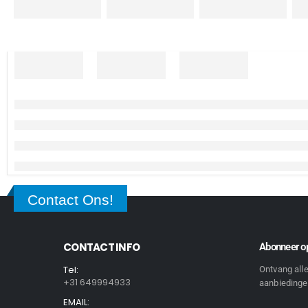
Contact Ons!
CONTACT INFO
Abonneer op
Tel:
Ontvang all
+31 649994933
aanbiedingen
EMAIL: