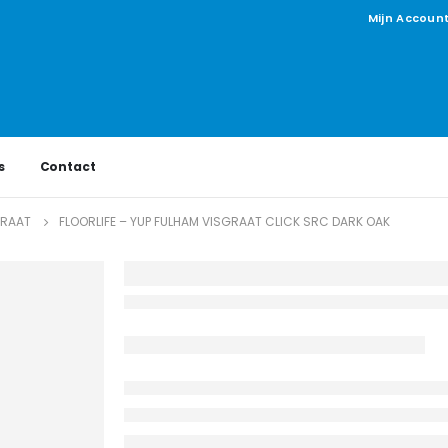
Mijn Accoun
s
Contact
GRAAT
FLOORLIFE – YUP FULHAM VISGRAAT CLICK SRC DARK OAK