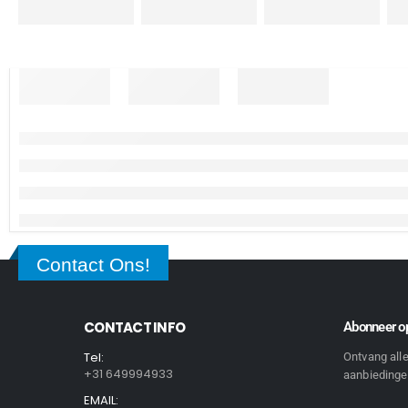
Contact Ons!
CONTACT INFO
Abonneer op
Tel:
Ontvang all
+31 649994933
aanbiedingen
EMAIL: