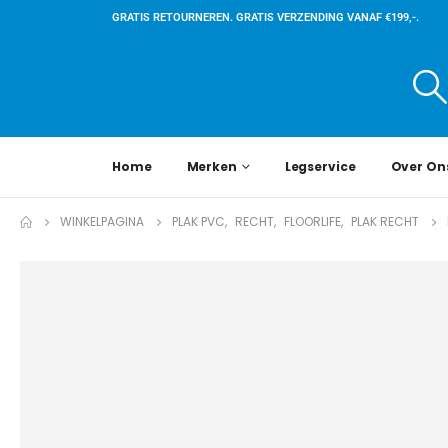
GRATIS RETOURNEREN. GRATIS VERZENDING VANAF €199,-.
Home
Merken
Legservice
Over On
WINKELPAGINA
PLAK PVC
,
RECHT
,
FLOORLIFE
,
PLAK RECHT