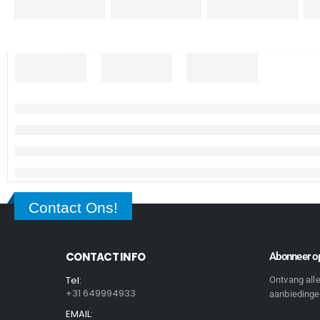
Contact Ons!
CONTACT INFO
Abonneer op
Tel:
Ontvang all
+31 649994933
aanbiedingen
EMAIL: