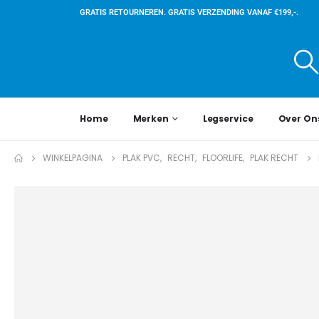
GRATIS RETOURNEREN. GRATIS VERZENDING VANAF €199,-.
Home
Merken
Legservice
Over On
WINKELPAGINA
PLAK PVC
,
RECHT
,
FLOORLIFE
,
PLAK RECHT