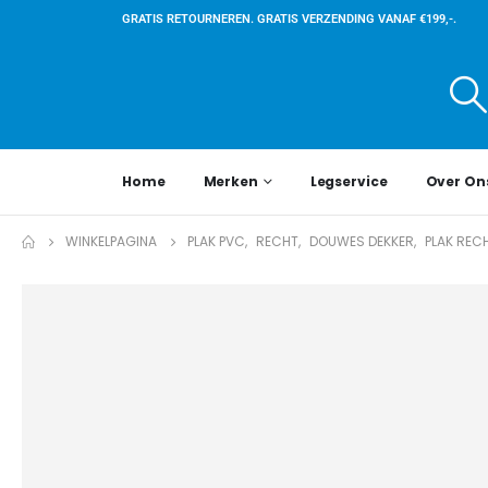
GRATIS RETOURNEREN. GRATIS VERZENDING VANAF €199,-.
Home
Merken
Legservice
Over On
WINKELPAGINA
PLAK PVC
,
RECHT
,
DOUWES DEKKER
,
PLAK REC