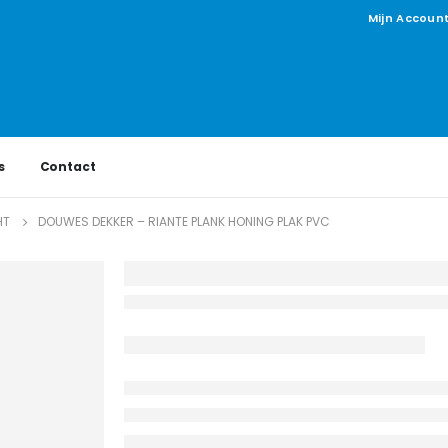
Mijn Accoun
s
Contact
HT
DOUWES DEKKER – RIANTE PLANK HONING PLAK PVC