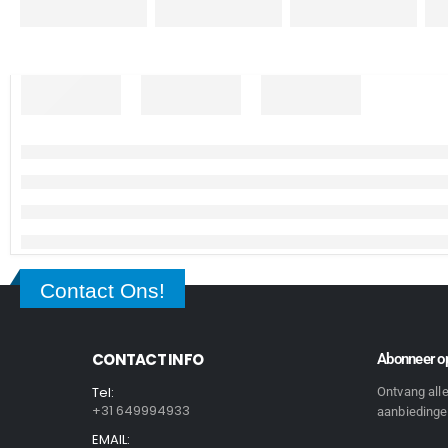
Contact Ons!
CONTACT INFO
Abonneer op
Tel:
Ontvang all
+31 649994933
aanbiedingen
EMAIL: