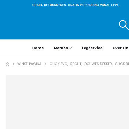
GRATIS RETOURNEREN. GRATIS VERZENDING VANAF €199,-.
Home
Merken
Legservice
Over On
WINKELPAGINA
CLICK PVC
,
RECHT
,
DOUWES DEKKER
,
CLICK R