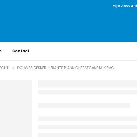
Mijn Accoun
s
Contact
ECHT
DOUWES DEKKER – RIANTE PLANK CHEESECAKE KLIK PVC