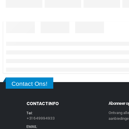
Contact Ons!
CONTACT INFO
Abonneer op
Tel:
Ontvang all
+31 649994933
aanbiedingen
EMAIL: