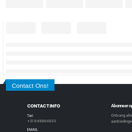
Contact Ons!
CONTACT INFO
Abonneer op
Tel:
Ontvang all
+31 649994933
aanbiedingen
EMAIL: