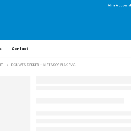
Mijn Accoun
s
Contact
HT
DOUWES DEKKER – KLETSKOP PLAK PVC