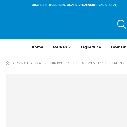
GRATIS RETOURNEREN. GRATIS VERZENDING VANAF €199,-.
Home
Merken
Legservice
Over On
WINKELPAGINA
PLAK PVC
,
RECHT
,
DOUWES DEKKER
,
PLAK REC