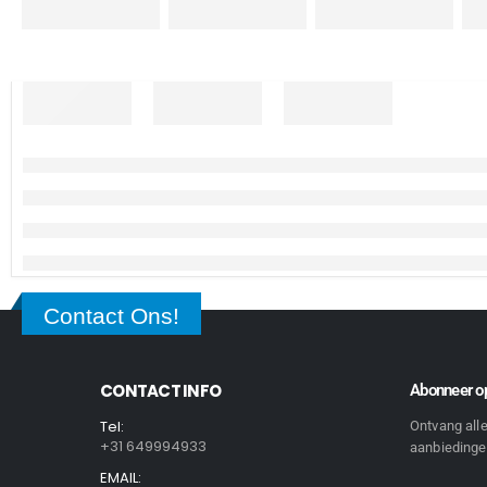
Contact Ons!
CONTACT INFO
Abonneer op
Tel:
Ontvang all
+31 649994933
aanbiedingen
EMAIL: