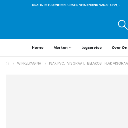
GRATIS RETOURNEREN. GRATIS VERZENDING VANAF €199,-.
Home
Merken
Legservice
Over On
WINKELPAGINA
PLAK PVC
,
VISGRAAT
,
BELAKOS
,
PLAK VISGRA