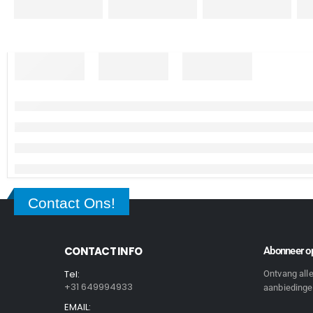
Contact Ons!
CONTACT INFO
Abonneer op
Tel:
Ontvang all
+31 649994933
aanbiedingen
EMAIL: