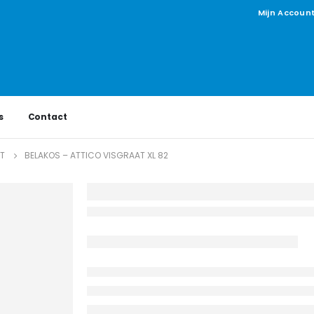
Mijn Accoun
s
Contact
AT
BELAKOS – ATTICO VISGRAAT XL 82