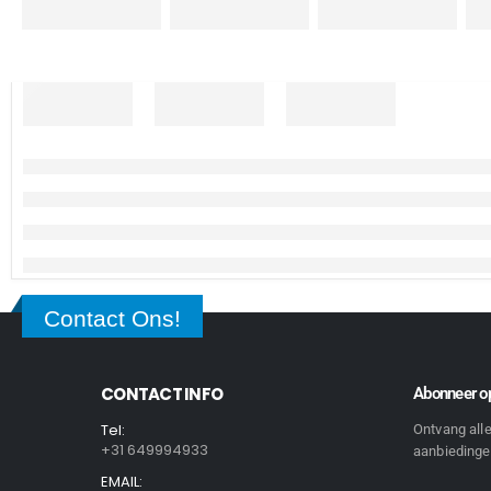
Contact Ons!
CONTACT INFO
Abonneer op
Tel:
Ontvang all
+31 649994933
aanbiedingen
EMAIL: