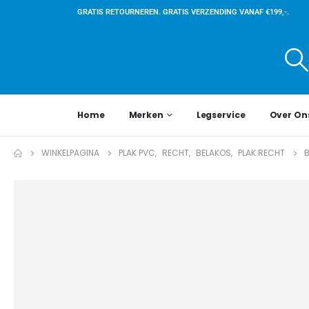
GRATIS RETOURNEREN. GRATIS VERZENDING VANAF €199,-.
Home
Merken
Legservice
Over On
WINKELPAGINA
PLAK PVC
,
RECHT
,
BELAKOS
,
PLAK RECHT
B