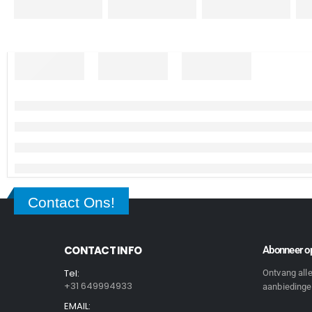
Contact Ons!
CONTACT INFO
Abonneer op
Tel:
Ontvang all
+31 649994933
aanbiedingen
EMAIL: