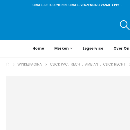
GRATIS RETOURNEREN. GRATIS VERZENDING VANAF €199,-.
Home
Merken
Legservice
Over On
WINKELPAGINA
CLICK PVC
,
RECHT
,
AMBIANT
,
CLICK RECHT