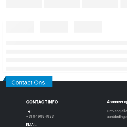
Contact Ons!
CONTACT INFO
Abonneer op
Tel:
Ontvang all
+31 649994933
aanbiedingen
EMAIL: