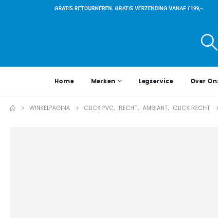
GRATIS RETOURNEREN. GRATIS VERZENDING VANAF €199,-.
Home
Merken
Legservice
Over On
WINKELPAGINA
CLICK PVC
,
RECHT
,
AMBIANT
,
CLICK RECHT