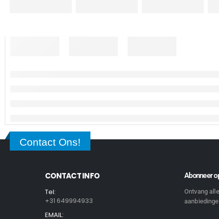
Contact Ons!
CONTACT INFO
Abonneer op
Tel:
Ontvang all
+31 649994933
aanbiedingen
EMAIL: