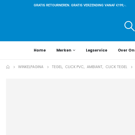
GRATIS RETOURNEREN. GRATIS VERZENDING VANAF €199,-.
Home
Merken
Legservice
Over On
WINKELPAGINA
TEGEL
,
CLICK PVC
,
AMBIANT
,
CLICK TEGEL