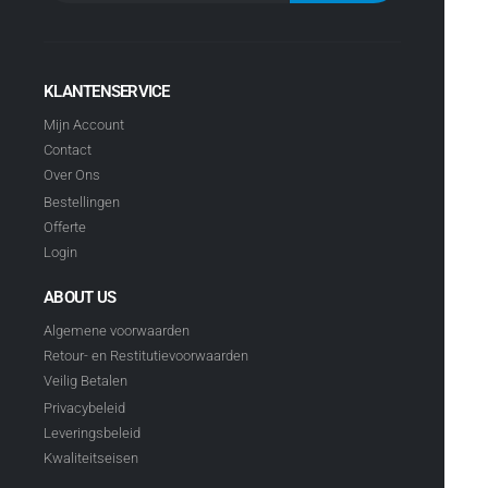
KLANTENSERVICE
Mijn Account
Contact
Over Ons
Bestellingen
Offerte
Login
ABOUT US
Algemene voorwaarden
Retour- en Restitutievoorwaarden
Veilig Betalen
Privacybeleid
Leveringsbeleid
Kwaliteitseisen