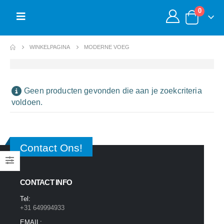
0
WINKELPAGINA
MODERNE VOEG
Geen producten gevonden die aan je zoekcriteria
voldoen.
Contact Ons!
CONTACT INFO
Tel:
+31 649994933
EMAIL: