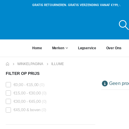
GRATIS RETOURNEREN. GRATIS VERZENDING VANAF €199,-.
Home
Merken
Legservice
Over Ons
WINKELPAGINA
ILLUME
FILTER OP PRIJS
Geen prod
€
0,00
-
€
15,00
(0)
€
15,00
-
€
30,00
(0)
€
30,00
-
€
45,00
(0)
€
45,00
& boven
(0)