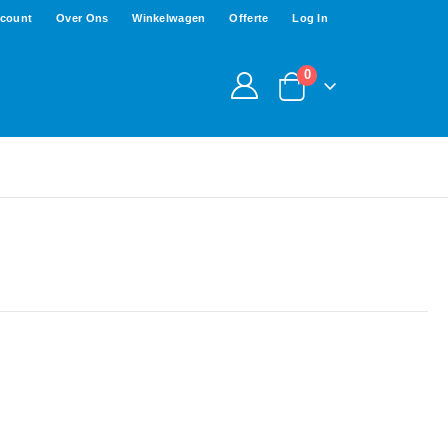
ccount
Over Ons
Winkelwagen
Offerte
Log In
0