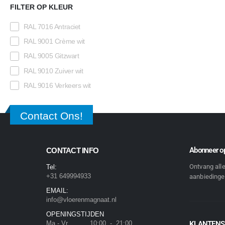
FILTER OP KLEUR
RAL 7016 Antraciet
RAL 9001 Crème wit
RAL 9005 Gitzwart
RAL 9010 Zuiver wit
RAL 9016 Verkeers wit
Contact Ons!
Abonneer op
CONTACT INFO
Ontvang all
Tel:
+31 649994933
aanbiedingen
EMAIL:
info@vloerenmagnaat.nl
OPENINGSTIJDEN
Ma - Vr 10:00 - 21:00
KLANTENS