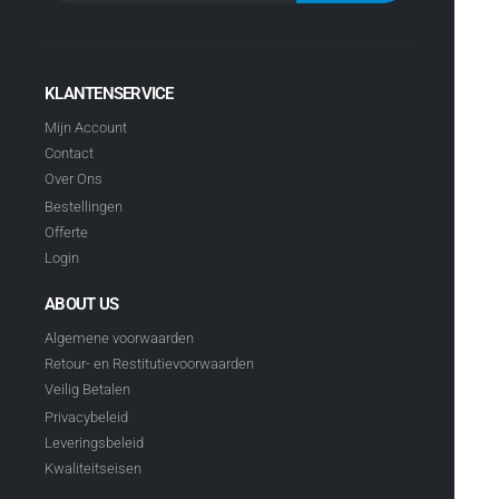
KLANTENSERVICE
Mijn Account
Contact
Over Ons
Bestellingen
Offerte
Login
ABOUT US
Algemene voorwaarden
Retour- en Restitutievoorwaarden
Veilig Betalen
Privacybeleid
Leveringsbeleid
Kwaliteitseisen