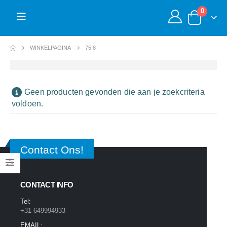
0
WINKELPAGINA
75.8
Geen producten gevonden die aan je zoekcriteria
voldoen.
Contact Ons!
CONTACT INFO
Tel:
+31 649994933
EMAIL: