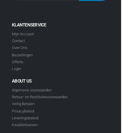
KLANTENSERVICE
Mijn Account
Contact
Over Ons
Bestellingen
Offerte
Login
ABOUT US
Algemene voorwaarden
Retour- en Restitutievoorwaarden
Veilig Betalen
Privacybeleid
Leveringsbeleid
Kwaliteitseisen