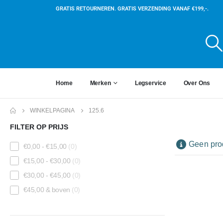
GRATIS RETOURNEREN. GRATIS VERZENDING VANAF €199,-.
Home
Merken
Legservice
Over Ons
WINKELPAGINA
125.6
FILTER OP PRIJS
Geen prod
€
0,00
-
€
15,00
(0)
€
15,00
-
€
30,00
(0)
€
30,00
-
€
45,00
(0)
€
45,00
& boven
(0)