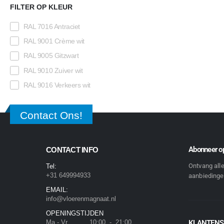
FILTER OP KLEUR
RAL 7016 Antraciet
RAL 9001 Crème wit
RAL 9005 Gitzwart
RAL 9010 Zuiver wit
RAL 9016 Verkeers wit
Contact Ons!
Abonneer op
CONTACT INFO
Ontvang all
Tel:
+31 649994933
aanbiedingen
EMAIL:
info@vloerenmagnaat.nl
OPENINGSTIJDEN
Ma - Vr 10:00 - 21:00
KLANTENS