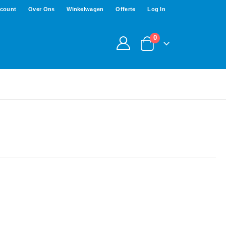
ccount
Over Ons
Winkelwagen
Offerte
Log In
0