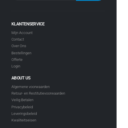
KLANTENSERVICE
Mijn Account
Contact
Over Ons
Bestellingen
Offerte
Login
ABOUT US
Algemene voorwaarden
Retour- en Restitutievoorwaarden
Veilig Betalen
Privacybeleid
Leveringsbeleid
Kwaliteitseisen