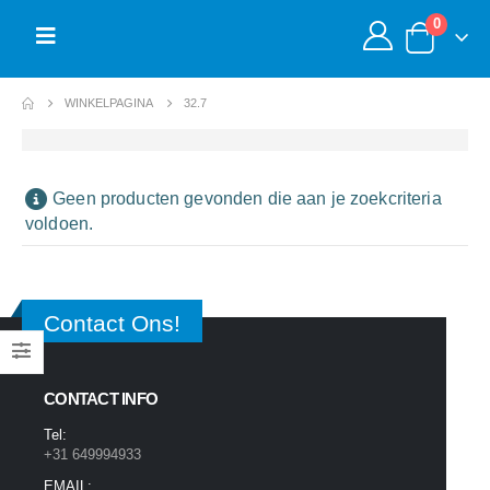
0
WINKELPAGINA
32.7
Geen producten gevonden die aan je zoekcriteria
voldoen.
Contact Ons!
CONTACT INFO
Tel:
+31 649994933
EMAIL: