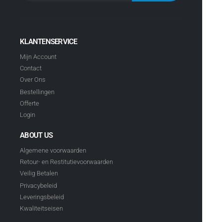
KLANTENSERVICE
Mijn Account
Contact
Over Ons
Bestellingen
Offerte
Login
ABOUT US
Algemene voorwaarden
Retour- en Restitutievoorwaarden
Veilig Betalen
Privacybeleid
Leveringsbeleid
Kwaliteitseisen