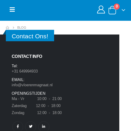
0
BLOG
Contact Ons!
CONTACT INFO
Tel:
+31 649994933
EMAIL:
info@vloerenmagnaat.nl
OPENINGSTIJDEN
Ma - Vr 10:00 - 21:00
Zaterdag 12:00 - 18:00
Zondag 12:00 - 18:00