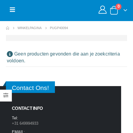
0
WINKELPAGINA
PUGP40094
Geen producten gevonden die aan je zoekcriteria
voldoen.
Contact Ons!
CONTACT INFO
Tel:
+31 649994933
EMAIL: