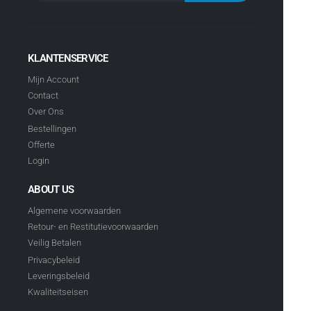
KLANTENSERVICE
Mijn Account
Contact
Over Ons
Bestellingen
Offerte
Login
ABOUT US
Algemene voorwaarden
Retour- en Restitutievoorwaarden
Veilig Betalen
Privacybeleid
Leveringsbeleid
Kwaliteitseisen