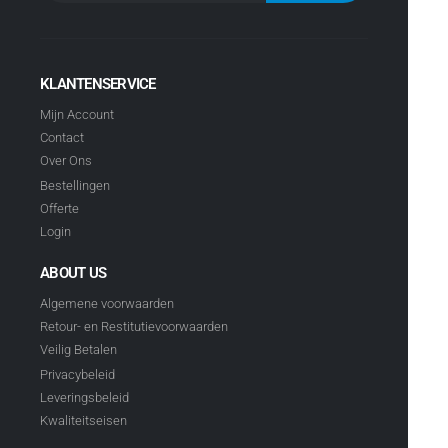
KLANTENSERVICE
Mijn Account
Contact
Over Ons
Bestellingen
Offerte
Login
ABOUT US
Algemene voorwaarden
Retour- en Restitutievoorwaarden
Veilig Betalen
Privacybeleid
Leveringsbeleid
Kwaliteitseisen