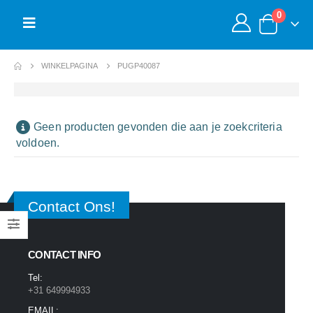
0
WINKELPAGINA
PUGP40087
Geen producten gevonden die aan je zoekcriteria
voldoen.
Contact Ons!
CONTACT INFO
Tel:
+31 649994933
EMAIL: