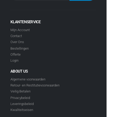
KLANTENSERVICE
Mijn Account
Contact
Over Ons
Bestellingen
Offerte
Login
ABOUT US
Algemene voorwaarden
Retour- en Restitutievoorwaarden
Veilig Betalen
Privacybeleid
Leveringsbeleid
Kwaliteitseisen