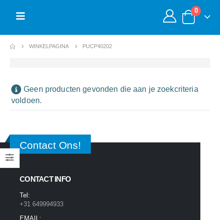
0
WINKELPAGINA
PUCP40202
Geen producten gevonden die aan je zoekcriteria
voldoen.
Contact Ons!
CONTACT INFO
Tel:
+31 649994933
EMAIL: