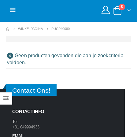
0
WINKELPAGINA
PUCP40080
Geen producten gevonden die aan je zoekcriteria
voldoen.
Contact Ons!
CONTACT INFO
Tel:
+31 649994933
EMAIL: