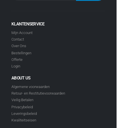
KLANTENSERVICE
Mijn Account
Contact
Over Ons
Bestellingen
Offerte
Login
ABOUT US
Algemene voorwaarden
Retour- en Restitutievoorwaarden
Veilig Betalen
Privacybeleid
Leveringsbeleid
Kwaliteitseisen