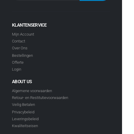
KLANTENSERVICE
Mijn Account
Contact
Over Ons
Bestellingen
Offerte
Login
ABOUT US
Algemene voorwaarden
Retour- en Restitutievoorwaarden
Veilig Betalen
Privacybeleid
Leveringsbeleid
Kwaliteitseisen