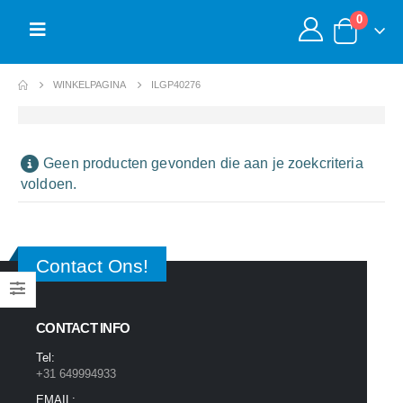
0
WINKELPAGINA
ILGP40276
Geen producten gevonden die aan je zoekcriteria
voldoen.
Contact Ons!
CONTACT INFO
Tel:
+31 649994933
EMAIL: