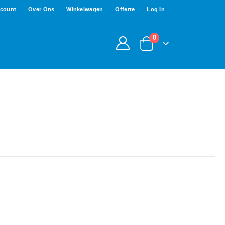
ccount
Over Ons
Winkelwagen
Offerte
Log In
0