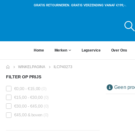
GRATIS RETOURNEREN. GRATIS VERZENDING VANAF €199,-.
Home
Merken
Legservice
Over Ons
WINKELPAGINA
ILCP40273
FILTER OP PRIJS
Geen prod
€
0,00
-
€
15,00
(0)
€
15,00
-
€
30,00
(0)
€
30,00
-
€
45,00
(0)
€
45,00
& boven
(0)