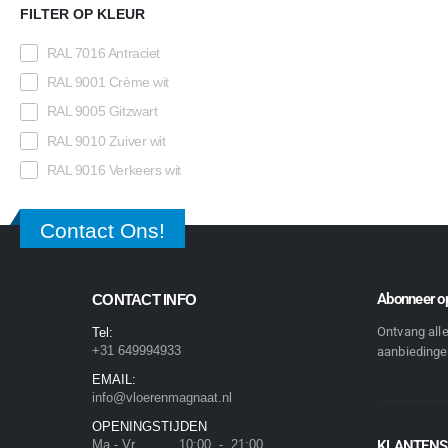
FILTER OP KLEUR
RAL 7016 Antraciet
RAL 9001 Crème wit
RAL 9005 Gitzwart
RAL 9010 Zuiver wit
RAL 9016 Verkeers wit
Contact Ons!
Abonneer op
CONTACT INFO
Ontvang all
Tel:
+31 649994933
aanbiedingen
EMAIL:
info@vloerenmagnaat.nl
OPENINGSTIJDEN
Ma - Vr 10:00 - 21:00
KLANTENS