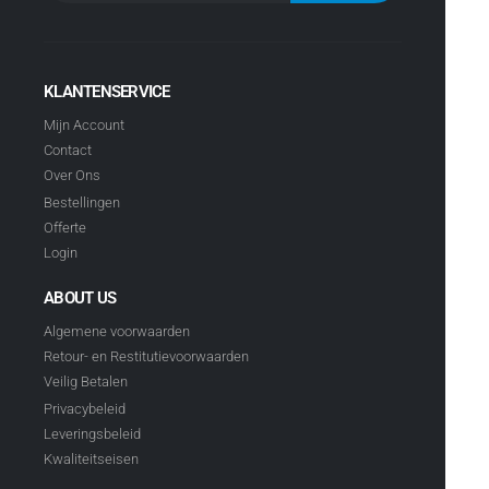
KLANTENSERVICE
Mijn Account
Contact
Over Ons
Bestellingen
Offerte
Login
ABOUT US
Algemene voorwaarden
Retour- en Restitutievoorwaarden
Veilig Betalen
Privacybeleid
Leveringsbeleid
Kwaliteitseisen