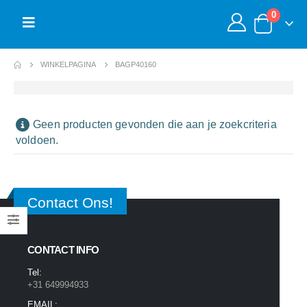
0
WINKELPAGINA
BAGP40160
Geen producten gevonden die aan je zoekcriteria
voldoen.
Contact Ons!
CONTACT INFO
Tel:
+31 649994933
EMAIL: