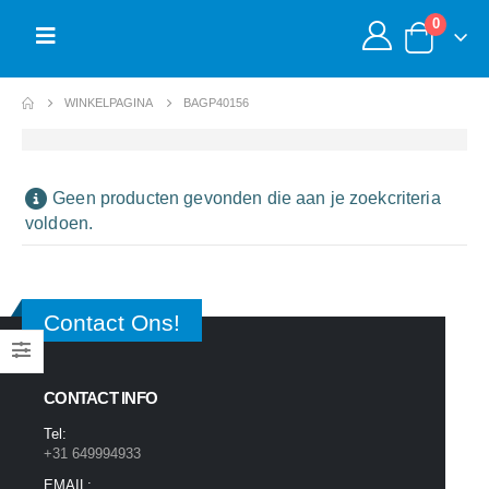
0
WINKELPAGINA
BAGP40156
Geen producten gevonden die aan je zoekcriteria
voldoen.
Contact Ons!
CONTACT INFO
Tel:
+31 649994933
EMAIL: