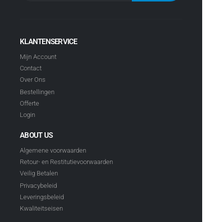
KLANTENSERVICE
Mijn Account
Contact
Over Ons
Bestellingen
Offerte
Login
ABOUT US
Algemene voorwaarden
Retour- en Restitutievoorwaarden
Veilig Betalen
Privacybeleid
Leveringsbeleid
Kwaliteitseisen