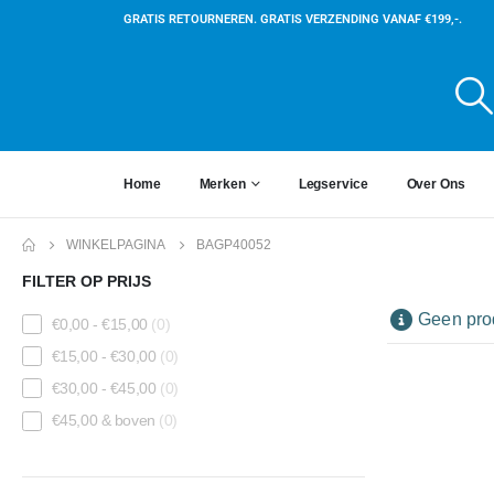
GRATIS RETOURNEREN. GRATIS VERZENDING VANAF €199,-.
Home
Merken
Legservice
Over Ons
WINKELPAGINA
BAGP40052
FILTER OP PRIJS
Geen prod
€
0,00
-
€
15,00
(0)
€
15,00
-
€
30,00
(0)
€
30,00
-
€
45,00
(0)
€
45,00
& boven
(0)