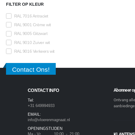
FILTER OP KLEUR
RAL 7016 Antraciet
RAL 9001 Crème wit
RAL 9005 Gitzwart
RAL 9010 Zuiver wit
RAL 9016 Verkeers wit
Contact Ons!
Abonneer op
CONTACT INFO
Ontvang all
Tel:
+31 649994933
aanbiedingen
EMAIL:
info@vloerenmagnaat.nl
OPENINGSTIJDEN
Ma - Vr 10:00 - 21:00
KLANTENS