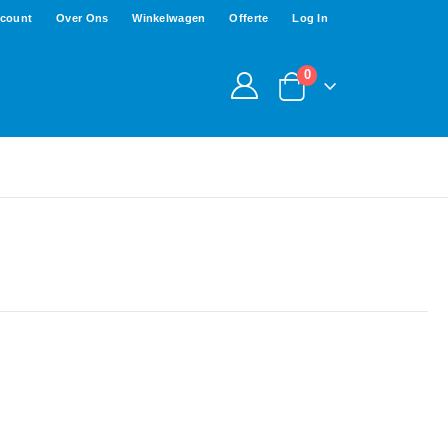
ccount
Over Ons
Winkelwagen
Offerte
Log In
0