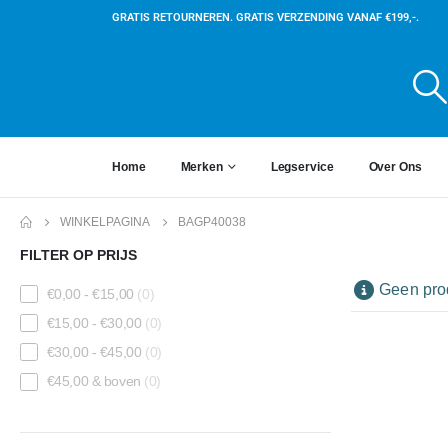
GRATIS RETOURNEREN. GRATIS VERZENDING VANAF €199,-.
Home
Merken
Legservice
Over Ons
WINKELPAGINA
BAGP40038
FILTER OP PRIJS
Geen prod
€
0,00
-
€
15,00
(0)
€
15,00
-
€
30,00
(0)
€
30,00
-
€
45,00
(0)
€
45,00
& boven
(0)