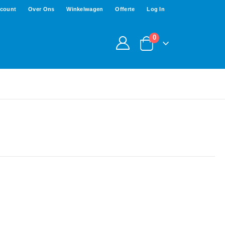
ccount
Over Ons
Winkelwagen
Offerte
Log In
0