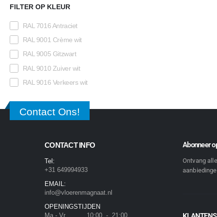
FILTER OP KLEUR
RAL 7016 Antraciet
RAL 9001 Crème wit
RAL 9005 Gitzwart
RAL 9010 Zuiver wit
RAL 9016 Verkeers wit
Contact Ons!
Abonneer op
CONTACT INFO
Ontvang all
Tel:
+31 649994933
aanbiedingen
EMAIL:
info@vloerenmagnaat.nl
OPENINGSTIJDEN
Ma - Vr 10:00 - 21:00
KLANTENS