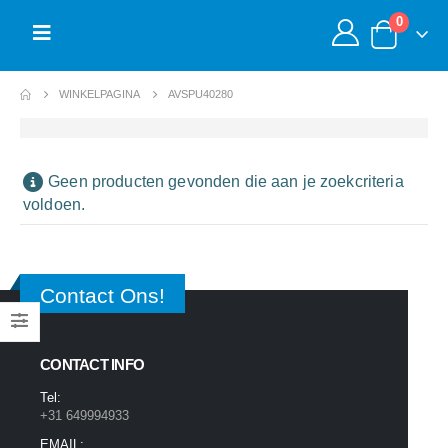
0
WINKELPAGINA
AVSPU40280
Geen producten gevonden die aan je zoekcriteria
voldoen.
Contact Ons!
CONTACT INFO
Tel:
+31 649994933
EMAIL: