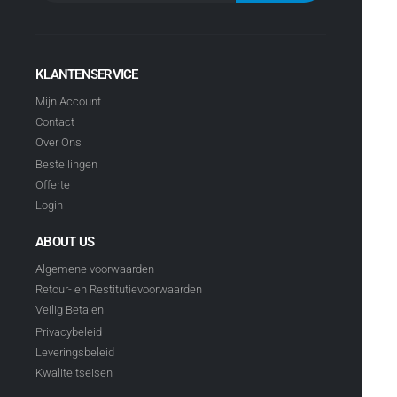
KLANTENSERVICE
Mijn Account
Contact
Over Ons
Bestellingen
Offerte
Login
ABOUT US
Algemene voorwaarden
Retour- en Restitutievoorwaarden
Veilig Betalen
Privacybeleid
Leveringsbeleid
Kwaliteitseisen